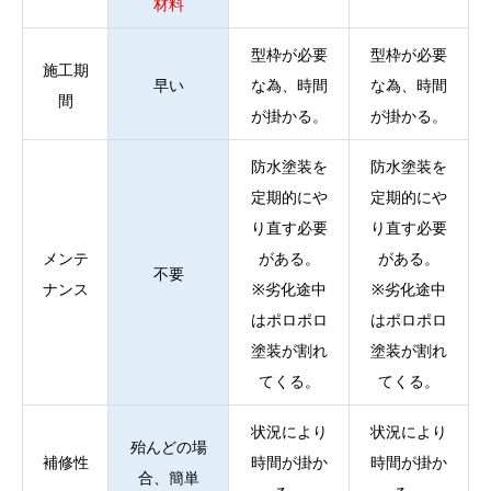
材料
型枠が必要
型枠が必要
施工期
早い
な為、時間
な為、時間
間
が掛かる。
が掛かる。
防水塗装を
防水塗装を
定期的にや
定期的にや
り直す必要
り直す必要
メンテ
がある。
がある。
不要
ナンス
※劣化途中
※劣化途中
はポロポロ
はポロポロ
塗装が割れ
塗装が割れ
てくる。
てくる。
状況により
状況により
殆んどの場
補修性
時間が掛か
時間が掛か
合、簡単