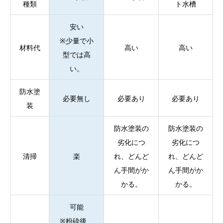
種類
ト水槽
安い
※少量で小
材料代
高い
高い
型では高
い。
防水塗
必要無し
必要あり
必要あり
装
防水塗装の
防水塗装の
劣化につ
劣化につ
清掃
楽
れ、どんど
れ、どんど
ん手間がか
ん手間がか
かる。
かる。
可能
※粉砕後、