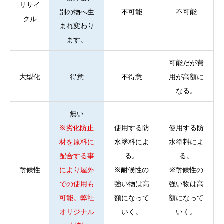
リサイ
別の物へ生
不可能
不可能
クル
まれ変わり
ます。
可能だが費
大型化
得意
不得意
用が高額に
なる。
無い
※劣化防止
使用する防
使用する防
材を原料に
水塗料によ
水塗料によ
配合する事
る。
る。
耐候性
により屋外
※耐候性の
※耐候性の
での使用も
強い物は高
強い物は高
可能。弊社
額になって
額になって
オリジナル
いく。
いく。